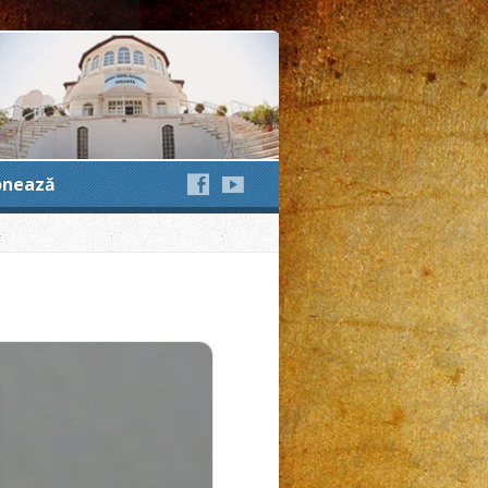
cul împăcării cu Dumnezeu
onează