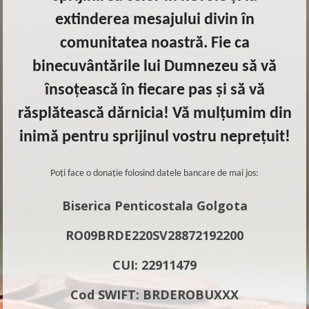
extinderea mesajului divin în
comunitatea noastră. Fie ca
binecuvântările lui Dumnezeu să vă
însoțească în fiecare pas și să vă
răsplătească dărnicia! Vă mulțumim din
inimă pentru sprijinul vostru neprețuit!
Poți face o donație folosind datele bancare de mai jos:
Biserica Penticostala Golgota
RO09BRDE220SV28872192200
CUI: 22911479
Cod SWIFT: BRDEROBUXXX