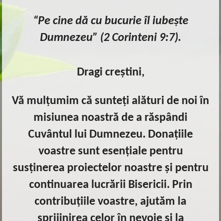
“Pe cine dă cu bucurie îl iubește
Dumnezeu” (2 Corinteni 9:7).
Dragi creștini,
Vă mulțumim că sunteți alături de noi în
misiunea noastră de a răspândi
Cuvântul lui Dumnezeu. Donațiile
voastre sunt esențiale pentru
susținerea proiectelor noastre și pentru
continuarea lucrării Bisericii. Prin
contribuțiile voastre, ajutăm la
sprijinirea celor în nevoie și la