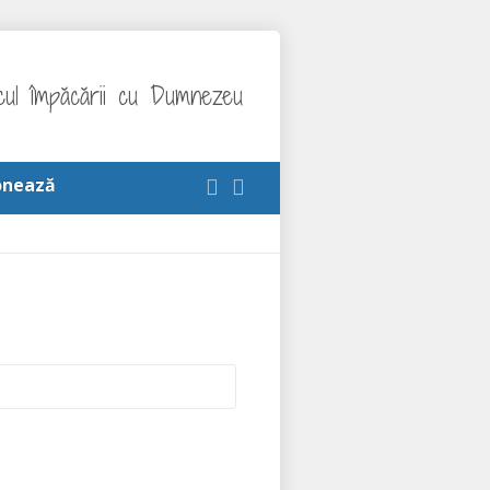
cul împăcării cu Dumnezeu
onează